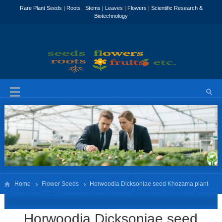
Home
Flower Seeds
Horwoodia Dicksoniae seed Khozama plant
seed
Horwoodia Dicksoniae seed