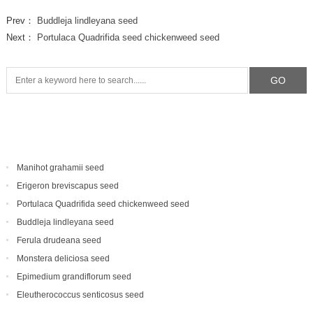
Prev：
Buddleja lindleyana seed
Next：
Portulaca Quadrifida seed chickenweed seed
Manihot grahamii seed
Erigeron breviscapus seed
Portulaca Quadrifida seed chickenweed seed
Buddleja lindleyana seed
Ferula drudeana seed
Monstera deliciosa seed
Epimedium grandiflorum seed
Eleutherococcus senticosus seed